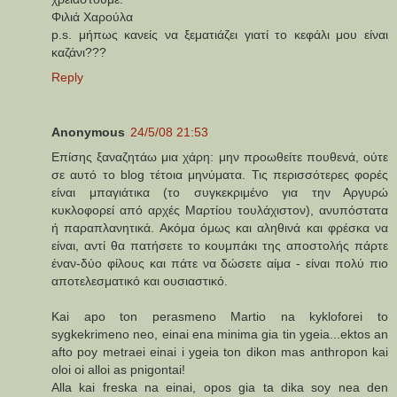
Φιλιά Χαρούλα
p.s. μήπως κανείς να ξεματιάζει γιατί το κεφάλι μου είναι
καζάνι???
Reply
Anonymous
24/5/08 21:53
Επίσης ξαναζητάω μια χάρη: μην προωθείτε πουθενά, ούτε
σε αυτό το blog τέτοια μηνύματα. Τις περισσότερες φορές
είναι μπαγιάτικα (το συγκεκριμένο για την Αργυρώ
κυκλοφορεί από αρχές Μαρτίου τουλάχιστον), ανυπόστατα
ή παραπλανητικά. Ακόμα όμως και αληθινά και φρέσκα να
είναι, αντί θα πατήσετε το κουμπάκι της αποστολής πάρτε
έναν-δύο φίλους και πάτε να δώσετε αίμα - είναι πολύ πιο
αποτελεσματικό και ουσιαστικό.
Kai apo ton perasmeno Martio na kykloforei to
sygkekrimeno neo, einai ena minima gia tin ygeia...ektos an
afto poy metraei einai i ygeia ton dikon mas anthropon kai
oloi oi alloi as pnigontai!
Alla kai freska na einai, opos gia ta dika soy nea den