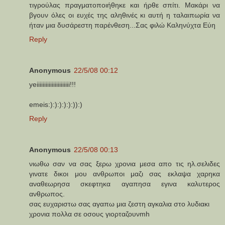
τιγρούλας πραγματοποιήθηκε και ήρθε σπίτι. Μακάρι να
βγουν όλες οι ευχές της αληθινές κι αυτή η ταλαιπωρία να
ήταν μια δυσάρεστη παρένθεση...Σας φιλώ Καληνύχτα Εύη
Reply
Anonymous
22/5/08 00:12
yeiiiiiiiiiiiiiiiiiiiiii!!!
emeis:):):):):):)):)
Reply
Anonymous
22/5/08 00:13
νιωθω σαν να σας ξερω χρονια μεσα απο τις ηλ.σελιδες
γινατε δικοι μου ανθρωποι μαζι σας εκλαψα χαρηκα
αναθεωρησα σκεφτηκα αγαπησα εγινα καλυτερος
ανθρωπος.
σας ευχαριστω σας αγαπω μια ζεστη αγκαλια στο λυδιακι
χρονια πολλα σε οσους γιορταζουνmh