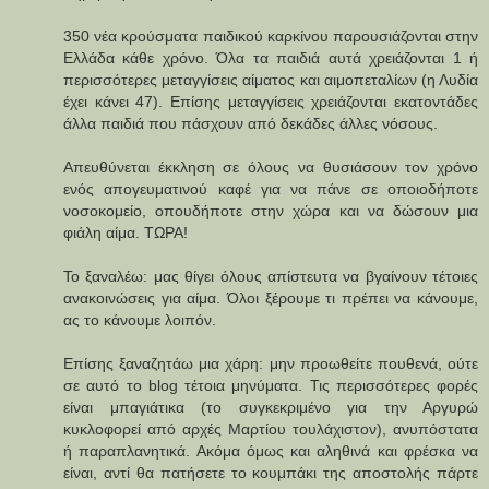
350 νέα κρούσματα παιδικού καρκίνου παρουσιάζονται στην
Ελλάδα κάθε χρόνο. Όλα τα παιδιά αυτά χρειάζονται 1 ή
περισσότερες μεταγγίσεις αίματος και αιμοπεταλίων (η Λυδία
έχει κάνει 47). Επίσης μεταγγίσεις χρειάζονται εκατοντάδες
άλλα παιδιά που πάσχουν από δεκάδες άλλες νόσους.
Απευθύνεται έκκληση σε όλους να θυσιάσουν τον χρόνο
ενός απογευματινού καφέ για να πάνε σε οποιοδήποτε
νοσοκομείο, οπουδήποτε στην χώρα και να δώσουν μια
φιάλη αίμα. ΤΩΡΑ!
Το ξαναλέω: μας θίγει όλους απίστευτα να βγαίνουν τέτοιες
ανακοινώσεις για αίμα. Όλοι ξέρουμε τι πρέπει να κάνουμε,
ας το κάνουμε λοιπόν.
Επίσης ξαναζητάω μια χάρη: μην προωθείτε πουθενά, ούτε
σε αυτό το blog τέτοια μηνύματα. Τις περισσότερες φορές
είναι μπαγιάτικα (το συγκεκριμένο για την Αργυρώ
κυκλοφορεί από αρχές Μαρτίου τουλάχιστον), ανυπόστατα
ή παραπλανητικά. Ακόμα όμως και αληθινά και φρέσκα να
είναι, αντί θα πατήσετε το κουμπάκι της αποστολής πάρτε