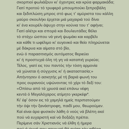
σκορπιοί φωλιάζουν κι' όχεντρες και κρύα φαρμακάδα;
Γιατί προτού τό τρυφερό μπουμπούκι ξεπροβάλη
και ξεδιπλώση μπρος στό φως τ' αμύριστα του κάλλη
μαύρο σκουλήκι έρχεται μιά μαχαιριά τού δίνει
κι' ένα κουρέλι άψυχο στην κούνια του τ' αφήνει;
Γιατί αλέτρι και σπορά και δουλευτάδες θέλει
τό στάχυ ώσπου νά γενή ψωμάκι και καρβέλι
και κάθε τι ωφέλιμο κι' ευγενικό και θείο πληρώνεται
μέ δάκρυα και αίματα στό βίο,
ενώ ό παρασιτισμός αυτόματος θεριεύει
κι' ή προστυχιά όλη τή γη νά καταπιή γυρεύει;
Τέλος, γιατί εις του παντός τήν τόση αρμονία
νά χώνεται ή σύγχυσις κι' ή ακαταστασία;»
Απήντησεν ό ασκητής μέ τή βαριά φωνή του
προς ουρανούς υψώνοντας τό χέρι τό δεξί του:
«Οπίσω από τά χρυσά εκεί επάνω νέφη
κεντά ό Μεγαλόχαρος ατίμητο γκερκέφι*.
Κι' έφ' όσον εις τά χαμηλά ημείς περιπατούμεν
τήν όψι τήν ξανάστροφη, παιδί μου, θεωρούμεν.
Καί είναι άρα φυσικόν λάθη ό νούς νά βλέπη εκεί
πού νά ευχαριστή καί νά δοξάζη πρέπει.
Περίμενε σάν Χριστιανός νά έλθη ή ήμερα
πού ή ψυχή σου φτερωτή θά σχίση τόν αιθέρα