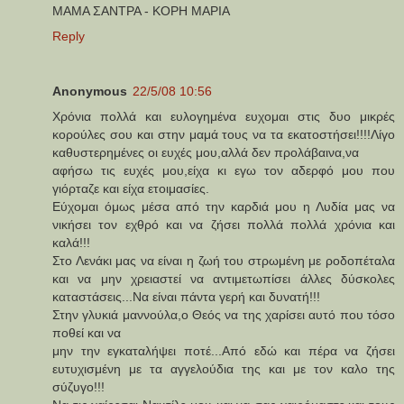
ΜΑΜΑ ΣΑΝΤΡΑ - ΚΟΡΗ ΜΑΡΙΑ
Reply
Anonymous
22/5/08 10:56
Xρόνια πολλά και ευλογημένα ευχομαι στις δυο μικρές
κορούλες σου και στην μαμά τους να τα εκατοστήσει!!!!Λίγο
καθυστερημένες οι ευχές μου,αλλά δεν προλάβαινα,να
αφήσω τις ευχές μου,είχα κι εγω τον αδερφό μου που
γιόρταζε και είχα ετοιμασίες.
Εύχομαι όμως μέσα από την καρδιά μου η Λυδία μας να
νικήσει τον εχθρό και να ζήσει πολλά πολλά χρόνια και
καλά!!!
Στο Λενάκι μας να είναι η ζωή του στρωμένη με ροδοπέταλα
και να μην χρειαστεί να αντιμετωπίσει άλλες δύσκολες
καταστάσεις...Να είναι πάντα γερή και δυνατή!!!
Στην γλυκιά μαννούλα,ο Θεός να της χαρίσει αυτό που τόσο
ποθεί και να
μην την εγκαταλήψει ποτέ...Από εδώ και πέρα να ζήσει
ευτυχισμένη με τα αγγελούδια της και με τον καλο της
σύζυγο!!!