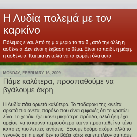
Η Λυδία πολεμά με τον
καρκίνο
Πόλεμος είναι. Από τη μια μεριά το παιδί, από την άλλη η
ασθένεια. Δεν είναι η έκβαση το θέμα. Είναι το παιδί, η μάχη,
η ασθένεια. Και μια αγκαλιά να τα χωράει όλα αυτά.
MONDAY, FEBRUARY 16, 2009
Πάμε καλύτερα, προσπαθούμε να
βγάλουμε άκρη
Η Λυδία πάει αρκετά καλύτερα. Το ποδαράκι της κινείται
αρκετά πιο άνετα, παρόλο που είναι εμφανές ότι το κρατάει
λίγο. Το χεράκι έχει κάνει μικρότερη πρόοδο, αλλά ήδη έχει
αρχίσει να το κουνά περισσότερο και να προσπαθεί να κάνει
κάποιες πιο λεπτές κινήσεις. Έχουμε δρόμο ακόμα, αλλά το
γεγονός ότι η μικρή δεν το βάζει κάτω και επιπλέον ότι πάμε