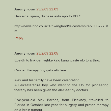
Anonymous
23/2/09 22:03
Den einai spam, diabase ayto apo to BBC:
http://news.bbc.co.uk/1/hi/england/leicestershire/7905727.st
m
Reply
Anonymous
23/2/09 22:05
Epeidh to link den vghke kalo kanw paste olo to arthro:
Cancer therapy boy gets all-clear
Alex and his family have been celebrating
A Leicestershire boy who went to the US for pioneering
therapy has been given the all-clear by doctors.
Five-year-old Alex Barnes, from Fleckney, travelled to
Florida in October last year for surgery and proton therapy
on a brain tumour.