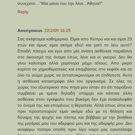
συνεχισει... "Μια μάνα του την λένε...Αθηνά!!"
Reply
Anonymous
22/2/09 16:25
Σας σκέφτομαι καθημερινα. Είμαι απο Κύπρο και και είμαι 23
ετών και όμως είμαι ακόμα εδώ! και γιατί το λέω αυτό?
Επειδή πάσχω και εγώ απο μία ανίατη ασθένεια παράξανη
στο άκουσμά της όνομα όπως λένε και οι γιατροί. Δεν θα
γίνω καλύτερα αλλά χειρότερα μέχρι τέλους. Απο μικρό
κορίτσι σε χημιοθεραπείες και επεμβάσεις στο κεφάλι και σε
όλο το σώμα χωρίς να ανταποκριννομαι σε ότιδήποτε. Αυτή
η ασθένεια καταστρέφει όλο τον οργανισμό. Σε όλες τις
χώρες του εξωτερικού που πήγα μου είπαν ότι άτι παράξενο
συμβαίνει με εμένα δηλαδή υπάρχει και κάποια άλλη
ασθένεια στον εγκέφαλο που βακόμη δεν έχει ανακαλυφθεί
το όνομά της και επομένως η θεραπεία. Αλλά όπως είπα και
πριν προστοπαρών είμαι ακόμα εδώ με τη θέληση και
δύναμη της ψυχής και πίστης και βέββαια με την βοήθεια
της μητέρας μου του αδερφού μου και της αδερφής μου. Δεν
αναφέρω πατέρα επειδή πριν λίγο καιρό μας εγκατέλειψε