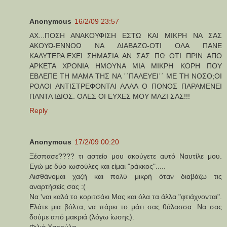
Anonymous
16/2/09 23:57
ΑΧ...ΠΟΣΗ ΑΝΑΚΟΥΦΙΣΗ ΕΣΤΩ ΚΑΙ ΜΙΚΡΗ ΝΑ ΣΑΣ
ΑΚΟΥΩ-ΕΝΝΟΩ ΝΑ ΔΙΑΒΑΖΩ-ΟΤΙ ΟΛΑ ΠΑΝΕ
ΚΑΛΥΤΕΡΑ.ΕΧΕΙ ΣΗΜΑΣΙΑ ΑΝ ΣΑΣ ΠΩ ΟΤΙ ΠΡΙΝ ΑΠΟ
ΑΡΚΕΤΑ ΧΡΟΝΙΑ ΗΜΟΥΝΑ ΜΙΑ ΜΙΚΡΗ ΚΟΡΗ ΠΟΥ
ΕΒΛΕΠΕ ΤΗ ΜΑΜΑ ΤΗΣ ΝΑ ΄΄ΠΑΛΕΥΕΙ΄΄ ΜΕ ΤΗ ΝΟΣΟ;ΟΙ
ΡΟΛΟΙ ΑΝΤΙΣΤΡΕΦΟΝΤΑΙ ΑΛΛΑ Ο ΠΟΝΟΣ ΠΑΡΑΜΕΝΕΙ
ΠΑΝΤΑ ΙΔΙΟΣ. ΟΛΕΣ ΟΙ ΕΥΧΕΣ ΜΟΥ ΜΑΖΙ ΣΑΣ!!!
Reply
Anonymous
17/2/09 00:20
Ξέσπασε???? τι αστείο μου ακούγετε αυτό Ναυτίλε μου.
Εγώ με δύο ιωσούλες και είμαι "ράκκος".....
Αισθάνομαι χαζή και πολύ μικρή όταν διαβάζω τις
αναρτήσείς σας :(
Να 'ναι καλά το κοριτσάκι Μας και όλα τα άλλα "φτιάχνονται".
Ελάτε μια βόλτα, να πάρει το μάτι σας θάλασσα. Να σας
δούμε από μακριά (λόγω ίωσης).
Φιλιά Χαρούλα