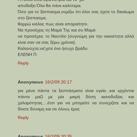
αποδείξει.Όλα θα πάνε καλύτερα.
Όσο για το ξέσπασμα,νομίζω ότι όλοι σας έχετε το δικαίωμα
στο ξέσπασμα,
θαρρώ κιόλας πως είναι απαραίτητο.
Να προσέχεις τη Μαμά Της και συ Μαμά
να προσέχεις το Ναυτίλο (συγνώμη για την οικειότητα αλλά
είναι σαν να σας ξέρω χρόνια).
Καληνύχτα,να'χετε ένα ήσυχο βράδυ.
ΕΛΕΝΗ Π.
Reply
Anonymous
16/2/09 20:17
για μένα πάντα τα ξεσπάσματα είναι υγεία...και ερχόνται
πάντα μαζί με μία μικρή δόση αισιοδοξίας και
χαλαρότητας....έτσι για να μπορείτε να συνεχιζετε και να
δίνετε δύναμη και σε όλους έμας
Reply
Anonymous
16/2/09 20:35