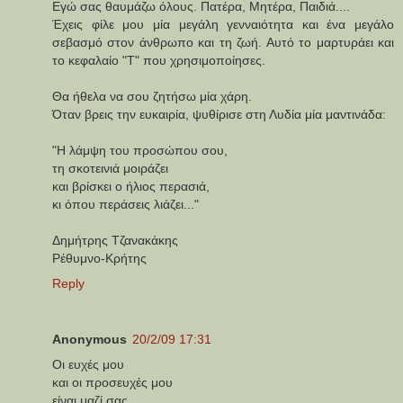
Eγώ σας θαυμάζω όλους. Πατέρα, Μητέρα, Παιδιά....
Έχεις φίλε μου μία μεγάλη γενναιότητα και ένα μεγάλο
σεβασμό στον άνθρωπο και τη ζωή. Αυτό το μαρτυράει και
το κεφαλαίο "Τ" που χρησιμοποίησες.
Θα ήθελα να σου ζητήσω μία χάρη.
Όταν βρεις την ευκαιρία, ψυθίρισε στη Λυδία μία μαντινάδα:
"Η λάμψη του προσώπου σου,
τη σκοτεινιά μοιράζει
και βρίσκει ο ήλιος περασιά,
κι όπου περάσεις λιάζει..."
Δημήτρης Τζανακάκης
Ρέθυμνο-Κρήτης
Reply
Anonymous
20/2/09 17:31
Οι ευχές μου
και οι προσευχές μου
είναι μαζί σας.