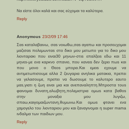
Να είστε όλοι καλά και σας εύχομαι τα καλύτερα.
Reply
Anonymous
23/2/09 17:46
Σαs καταλαβαινω, σαs νοιωθω,σαs αγαπω και προσευχομαι
μαζισαs πολεμωνταs στο δικο μου μετωπο για το δικο μου
λιονταρακι που ειναι30 μηνων-στιs επαλξειs εδω και 11
μηνεs-με ενα καρκνο σπανιο, που κανειs δεν ξερει πωs και
που μονο ο Θεοs μπορει.Kαι εμειs εχουμε να
αντιμετωπισουμε αλλα 2 ζευγαρια ανηλικα ματακια, πρεπει
να γελασουμε, πρεπει να δωσουμε το καλυτερο εαυτο
μαs,γιατι η ζωη ειναι μια και ανεπαναληπτη.Μπροστα τουs
φαινομαι δυνατη,αλωβητη,πολεμιστρια ομωs κατα βαθοs
στην μοναξια μου λυγιζω,
σπαω,καιγομαιζωντανη,θυμωνω.Kαι ομωs φτανει ενα
χαμογελο του λιονταριου μου και ξαναγινομαι η super mama
ινδαλμα των παιδιων μου.
Reply