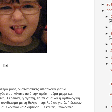
►
20
▼
20
►
(2
►
►
(1
►
►
►
▼
π
Π
τερο post, oι στατιστικές υπάρχουν για να
ογές που κάνατε από την πρώτη μέρα μέχρι και
Μ
ές.Η ερεύνα, η αγάπη, το πείσμα και η ορθολογική
συνδιασμό με τη θέληση της λυδίας για ζωή έφεραν
►
Πάμε λοιπόν να διαψεύσουμε και τις υπόλοιπες