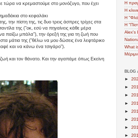
Η πραγ
άμε τώρα να κρεμαστούμε στο μονόζυγο, που έχει
Η κλιν
α σημαδάκια στο κεφαλάκι
Η "Φλό
της, την πίστη της, τις δυο τρεις άσπρες τρίχες στα
Η "Πίσ
τσαντίλα της ("οκ, εσύ να πηγαίνεις κάθε μέρα
Alex's
α παίζω μπάλα"), την όρεξή της για τη ζωή που
Nation
στα μάτια της ("θέλω να μου δώσεις ένα λεφτάρικο
αφέ και να κάνω ένα τσιγάρο").
What 
Μέριμ
 ζωή και τον θάνατο. Και την αγαπάμε όπως Εκείνη
BLOG 
►
20
►
20
►
20
►
20
►
20
►
20
►
20
►
20