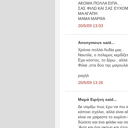
ΑΚΟΜΑ.ΠΟΛΛΑ ΕΙΠΑ....
ΣΑΣ ΦΙΛΩ ΚΑΙ ΣΑΣ ΕΥΧΟΜΑ
ΜΑ ΑΓΑΠΗ
ΜΑΜΑ ΜΑΡΘΑ
20/5/09 13:03
Anonymous said...
Χρόνια πολλά Λυδία μας .
Ναυτίλε, ο πόλεμος κερδίζετα
Εχει κόστος, το ξέρω , αλλά 
Φιλιά ,στα δύο της μαγουλάκ
ραχήλ
20/5/09 13:26
Μαμά Ειρήνη said...
Δε νομίζω πως έχω να πω κ
κάποιο σχόλιο, αλλά είναι 
είναι να χαίρεστε το κορίτσ
δώσετε και ένα φιλάκι και σ
'Αντε και ένα ακόμη και στο