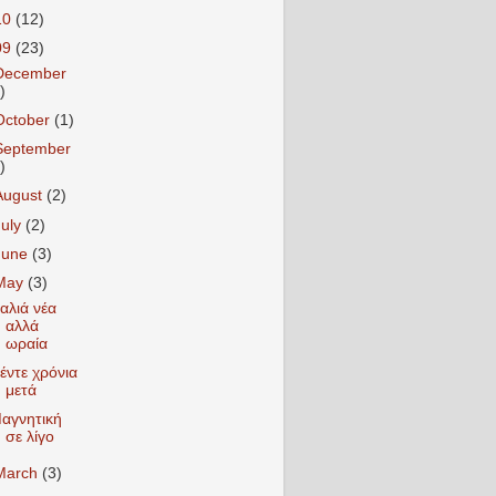
10
(12)
09
(23)
December
)
October
(1)
September
)
August
(2)
July
(2)
June
(3)
May
(3)
αλιά νέα
αλλά
ωραία
έντε χρόνια
μετά
αγνητική
σε λίγο
March
(3)