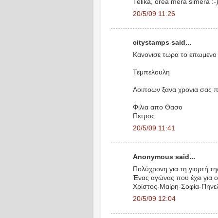
Telika, orea mera simera :-).
20/5/09 11:26
citystamps said...
Κανονισε τωρα το επωμενο Po
Τεμπελουλη
Λοιποων ξανα χρονια σας π
Φιλια απο Θασο
Πετρος
20/5/09 11:41
Anonymous said...
Πολύχρονη για τη γιορτή τη
Ένας αγώνας που έχει για ο
Χρίστος-Μαίρη-Σοφία-Πην
20/5/09 12:04