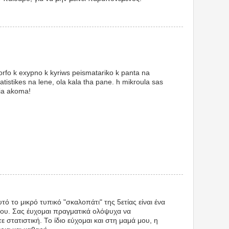
!
orfo k exypno k kyriws peismatariko k panta na
 statistikes na lene, ola kala tha pane. h mikroula sas
nia akoma!
 το μικρό τυπικό "σκαλοπάτι" της 5ετίας είναι ένα
ου. Σας έυχομαι πραγματικά ολόψυχα να
στατιστική. Το ίδιο εύχομαι και στη μαμά μου, η