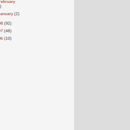
February
)
January
(2)
08
(92)
07
(48)
06
(10)