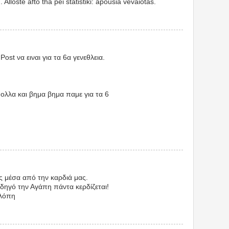
 Alloste afto tha pei statistiki: apousia vevaiotas.
st να ειναι για τα 6α γενεθλεια.
ολλα και βημα βημα παμε για τα 6
ς μέσα από την καρδιά μας.
δηγό την Αγάπη πάντα κερδίζεται!
ελόπη