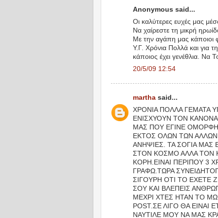
Anonymous said...
Οι καλύτερες ευχές μας μέσ
Να χαίρεστε τη μικρή ηρωίδ
Με την αγάπη μας κάποιοι φ
Υ.Γ. Χρόνια Πολλά και για τ
κάποιος έχει γενέθλια. Να Τ
20/5/09 12:54
martha
said...
ΧΡΟΝΙΑ ΠΟΛΛΑ ΓΕΜΑΤΑ ΥΓ
ΕΝΙΣΧΥΟΥΝ ΤΟΝ ΚΑΝΟΝΑ.
ΜΑΣ ΠΟΥ ΕΓΙΝΕ ΟΜΟΡΦΗ 
ΕΚΤΟΣ ΟΛΩΝ ΤΩΝ ΑΛΛΩΝ 
ΑΝΗΨΙΕΣ. ΤΑ ΣΟΓΙΑ ΜΑΣ 
ΣΤΟΝ ΚΟΣΜΟ ΑΛΛΑ ΤΟΝ 
ΚΟΡΗ.ΕΙΝΑΙ ΠΕΡΙΠΟΥ 3 Χ
ΓΡΑΦΩ.ΤΩΡΑ ΣΥΝΕΙΔΗΤΟ
ΣΙΓΟΥΡΗ ΟΤΙ ΤΟ ΕΧΕΤΕ ΖΗ
ΣΟΥ ΚΑΙ ΒΛΕΠΕΙΣ ΑΝΘΡΩ
ΜΕΧΡΙ ΧΤΕΣ ΗΤΑΝ ΤΟ ΜΩ
POST.ΣΕ ΛΙΓΟ ΘΑ ΕΙΝΑΙ 
ΝΑΥΤΙΛΕ ΜΟΥ ΝΑ ΜΑΣ ΚΡ