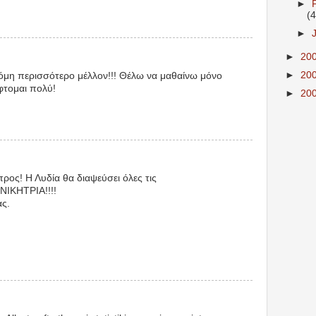
►
(4
►
►
20
►
20
όμη περισσότερο μέλλον!!! Θέλω να μαθαίνω μόνο
φτομαι πολύ!
►
20
ος! Η Λυδία θα διαψεύσει όλες τις
η ΝΙΚΗΤΡΙΑ!!!!
ς.