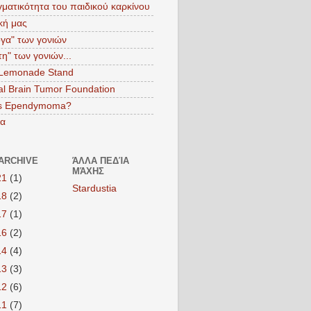
ματικότητα του παιδικού καρκίνου
ική μας
γα" των γονιών
τη" των γονιών...
 Lemonade Stand
al Brain Tumor Foundation
is Ependymoma?
να
ARCHIVE
ΆΛΛΑ ΠΕΔΊΑ
ΜΆΧΗΣ
21
(1)
Stardustia
18
(2)
17
(1)
16
(2)
14
(4)
13
(3)
12
(6)
11
(7)