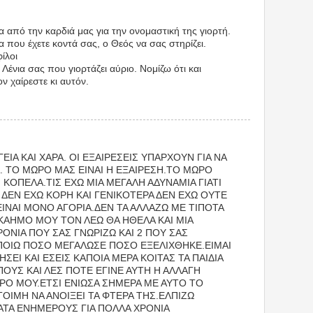
α από την καρδιά μας για την ονομαστική της γιορτή.
α που έχετε κοντά σας, ο Θεός να σας στηρίζει.
ίλοι
η Λένια σας που γιορτάζει αύριο. Νομίζω ότι και
ον χαίρεστε κι αυτόν.
ΕΙΑ ΚΑΙ ΧΑΡΑ. ΟΙ ΕΞΑΙΡΕΣΕΙΣ ΥΠΑΡΧΟΥΝ ΓΙΑ ΝΑ
 ΤΟ ΜΩΡΟ ΜΑΣ ΕΙΝΑΙ Η ΕΞΑΙΡΕΣΗ.ΤΟ ΜΩΡΟ
ΚΟΠΕΛΑ.ΤΙΣ ΕΧΩ ΜΙΑ ΜΕΓΑΛΗ ΑΔΥΝΑΜΙΑ ΓΙΑΤΙ
ΔΕΝ ΕΧΩ ΚΟΡΗ ΚΑΙ ΓΕΝΙΚΟΤΕΡΑ ΔΕΝ ΕΧΩ ΟΥΤΕ
ΕΙΝΑΙ ΜΟΝΟ ΑΓΟΡΙΑ.ΔΕΝ ΤΑ ΑΛΛΑΖΩ ΜΕ ΤΙΠΟΤΑ
ΚΑΗΜΟ ΜΟΥ ΤΟΝ ΛΕΩ ΘΑ ΗΘΕΛΑ ΚΑΙ ΜΙΑ
ΡΟΝΙΑ ΠΟΥ ΣΑΣ ΓΝΩΡΙΖΩ ΚΑΙ 2 ΠΟΥ ΣΑΣ
ΠΟΙΩ ΠΟΣΟ ΜΕΓΑΛΩΣΕ ΠΟΣΟ ΕΞΕΛΙΧΘΗΚΕ.ΕΙΜΑΙ
ΣΕΙ ΚΑΙ ΕΣΕΙΣ ΚΑΠΟΙΑ ΜΕΡΑ ΚΟΙΤΑΣ ΤΑ ΠΑΙΔΙΑ
ΠΟΥΣ ΚΑΙ ΛΕΣ ΠΟΤΕ ΕΓΙΝΕ ΑΥΤΗ Η ΑΛΛΑΓΗ
ΡΟ ΜΟΥ.ΕΤΣΙ ΕΝΙΩΣΑ ΣΗΜΕΡΑ ΜΕ ΑΥΤΟ ΤΟ
ΕΤΟΙΜΗ ΝΑ ΑΝΟΙΞΕΙ ΤΑ ΦΤΕΡΑ ΤΗΣ.ΕΛΠΙΖΩ
ΑΤΑ ΕΝΗΜΕΡΟΥΣ ΓΙΑ ΠΟΛΛΑ ΧΡΟΝΙΑ