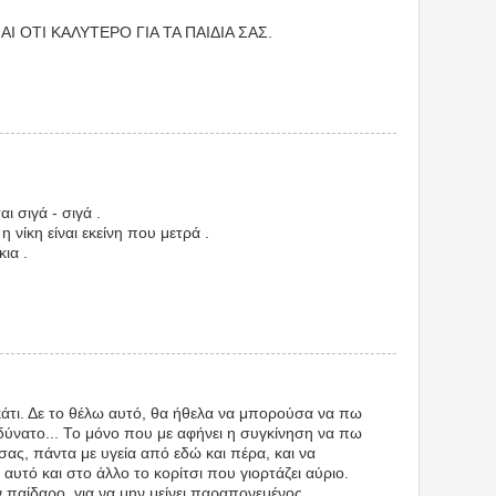
Ι ΟΤΙ ΚΑΛΥΤΕΡΟ ΓΙΑ ΤΑ ΠΑΙΔΙΑ ΣΑΣ.
ι σιγά - σιγά .
η νίκη είναι εκείνη που μετρά .
ια .
άτι. Δε το θέλω αυτό, θα ήθελα να μπορούσα να πω
αδύνατο... Το μόνο που με αφήνει η συγκίνηση να πω
ι σας, πάντα με υγεία από εδώ και πέρα, και να
ε αυτό και στο άλλο το κορίτσι που γιορτάζει αύριο.
ν παίδαρο, για να μην μείνει παραπονεμένος.