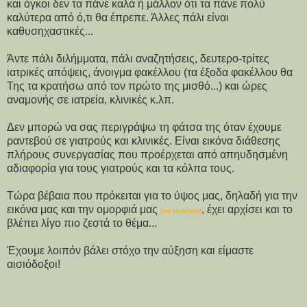
και όγκοι δεν τα πάνε καλά ή μάλλον ότι τα πάνε πολύ
καλύτερα από ό,τι θα έπρεπε. Άλλες πάλι είναι
καθυσηχαστικές...
Άντε πάλι διλήμματα, πάλι αναζητήσεις, δευτερο-τρίτες
ιατρικές απόψεις, άνοιγμα φακέλλου (τα έξοδα φακέλλου θα
Της τα κρατήσω από τον πρώτο της μισθό...) και ώρες
αναμονής σε ιατρεία, κλινικές κ.λπ.
Δεν μπορώ να σας περιγράψω τη φάτσα της όταν έχουμε
ραντεβού σε γιατρούς και κλινικές. Είναι εικόνα διάθεσης
πλήρους συνεργασίας που προέρχεται από απηυδησμένη
αδιαφορία για τους γιατρούς και τα κόλπα τους.
Τώρα βέβαια που πρόκειται για το ύψος μας, δηλαδή για την
εικόνα μας και την ομορφιά μας
, έχει αρχίσει και το
(και τα αγόρια)
βλέπει λίγο πιο ζεστά το θέμα...
Έχουμε λοιπόν βάλει στόχο την αύξηση και είμαστε
αισιόδοξοι!