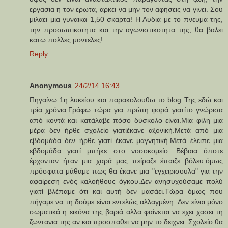
εργασια η τον ερωτα, αρκει να μην τον αφησεις να γινει. Σου
μιλαει μια γυναικα 1,50 σκαρτα! Η Λυδια με το πνευμα της,
την προσωπικοτητα και την αγωνιστικοτητα της, θα βαλει
κατω πολλες μοντελες!
Reply
Anonymous
24/2/14 16:43
Πηγαίνω 1η λυκείου και παρακολουθω το blog Της εδώ και
τρία χρόνια.Γράφω τώρα για πρώτη φορά γιατίτο γνώρισα
από κοντά και κατάλαβε πόσο δύσκολο είναι.Μία φίλη μια
μέρα δεν ήρθε σχολείο γιατίέκανε αξονική.Μετά από μια
εβδομάδα δεν ήρθε γιατί έκανε μαγνητική.Μετά έλειπε μια
εβδομάδα γιατί μπήκε στο νοσοκομείο. Βέβαια όποτε
έρχονταν ήταν μια χαρά μας πείραζε έπαιζε βόλευ.όμως
πρόσφατα μάθαμε πως θα έκανε μια "εγχειρισουλα" για την
αφαίρεση ενός καλοήθους όγκου.Δεν ανησυχούσαμε πολύ
γιατί βλέπαμε ότι και αυτή δεν μασάει.Τώρα όμως που
πήγαμε να τη δούμε είναι εντελώς αλλαγμένη..Δεν είναι μόνο
σωματικά η εικόνα της βαριά αλλα φαίνεται να εχει χασει τη
ζωντανια της αν και προσπαθει να μην το δειχνει..Σχολείο θα