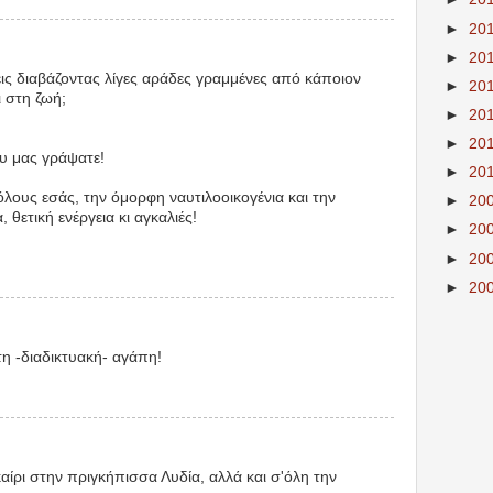
►
20
►
20
ις διαβάζοντας λίγες αράδες γραμμένες από κάποιον
►
20
ι στη ζωή;
►
20
►
20
υ μας γράψατε!
►
20
λους εσάς, την όμορφη ναυτιλοοικογένια και την
►
20
 θετική ενέργεια κι αγκαλιές!
►
20
►
20
►
20
τη -διαδικτυακή- αγάπη!
ίρι στην πριγκήπισσα Λυδία, αλλά και σ'όλη την