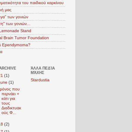
ματικότητα του παιδικού καρκίνου
ική μας
γα" των γονιών
τη" των γονιών...
 Lemonade Stand
al Brain Tumor Foundation
is Ependymoma?
να
ARCHIVE
ΆΛΛΑ ΠΕΔΊΑ
ΜΆΧΗΣ
21
(1)
Stardustia
June
(1)
ρόνος που
περνάει +
κάτι για
τους
Διαδικτυακ
ούς Φ...
18
(2)
17
(1)