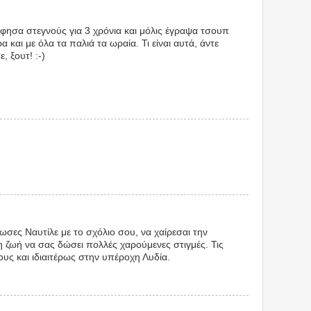
 άφησα στεγνούς για 3 χρόνια και μόλις έγραψα τσουπ
και με όλα τα παλιά τα ωραία. Τι είναι αυτά, άντε
, ξουτ! :-)
σες Ναυτίλε με το σχόλιο σου, να χαίρεσαι την
η ζωή να σας δώσει πολλές χαρούμενες στιγμές. Τις
ους και ιδιαιτέρως στην υπέροχη Λυδία.