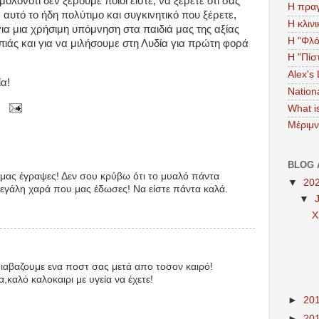
, μολονότι δεν ξέρουμε ποιοι είστε, να ξέρετε ότι σας
Η πραγ
 αυτό το ήδη πολύτιμο και συγκινητικό που ξέρετε,
Η κλιν
για μια χρήσιμη υπόμνηση στα παιδιά μας της αξίας
Η "Φλό
πιάς και για να μιλήσουμε στη Λυδία για πρώτη φορά
Η "Πίσ
Alex's
ία!
Nation
What 
Μέριμ
BLOG 
μας έγραψες! Δεν σου κρύβω ότι το μυαλό πάντα
▼
20
μεγάλη χαρά που μας έδωσες! Να είστε πάντα καλά.
▼
Χ
ιαβαζουμε ενα ποστ σας μετά απο τοσον καιρό!
,καλό καλοκαιρι με υγεία να έχετε!
►
20
►
20