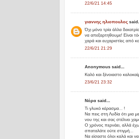
22/6/21 14:45
γιαννης ηλιοπουλος
said.
Όχι μόνο τρία άλλα δεκατρί
να απεξαρτηθουμε! Είναι τ
χαρά και ευχαριστίες από κ
22/6/21 21:29
Anonymous said...
Καλό και ξένοιαστο καλοκαί
23/6/21 23:32
Νόρα said...
Τι γλυκό κέρασμα... !
Να πεις στη Λυδία ότι μια 
νου της και σας στέλνει χα
Ο χρόνος περνάει, αλλά έχω
σπαταλάτε ούτε στιγμή...
Να είσαστε όλοι καλά και να