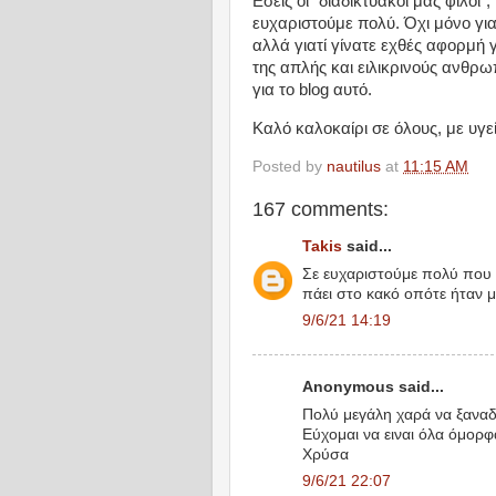
Εσείς οι "διαδικτυακοί μας φίλοι"
ευχαριστούμε πολύ. Όχι μόνο για
αλλά γιατί γίνατε εχθές αφορμή 
της απλής και ειλικρινούς ανθρω
για το blog αυτό.
Καλό καλοκαίρι σε όλους, με υγε
Posted by
nautilus
at
11:15 AM
167 comments:
Takis
said...
Σε ευχαριστούμε πολύ που 
πάει στο κακό οπότε ήταν 
9/6/21 14:19
Anonymous said...
Πολύ μεγάλη χαρά να ξαναδ
Εύχομαι να ειναι όλα όμορφα
Χρύσα
9/6/21 22:07